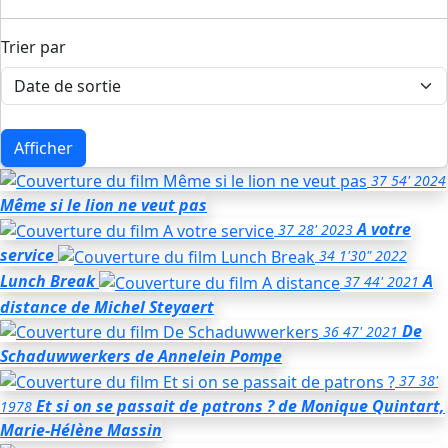
Trier par
Afficher
37
54'
2024
Même si le lion ne veut pas
A votre
37
28'
2023
service
34
1'30"
2022
Lunch Break
A
37
44'
2021
distance
de Michel Steyaert
De
36
47'
2021
Schaduwwerkers
de Annelein Pompe
37
38'
Et si on se passait de patrons ?
de Monique Quintart,
1978
Marie-Hélène Massin