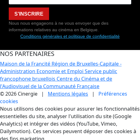
S'INSCRIRE
Nous nous engageons à ne vous envoyer que des
informations relatives au cinéma en Belgique.
Conditions générales et politique de confidentialité
NOS PARTENAIRES
Maison de la Francité
Région de Bruxelles-Capitale -
Administration Economie et Emploi
Service public
francophone bruxellois
Centre du Cinéma et de
l'Audiovisuel de la Communauté Française
© 2026 Cinergie |
Mentions légales
|
Préférences
cookies
Gestion des Cookies
Nous utilisons des cookies pour assurer les fonctionnalités
essentielles du site, analyser l'utilisation du site (Google
Analytics) et intégrer des vidéos (YouTube, Vimeo,
Dailymotion). Ces services peuvent déposer des cookies à
des fins marketing.