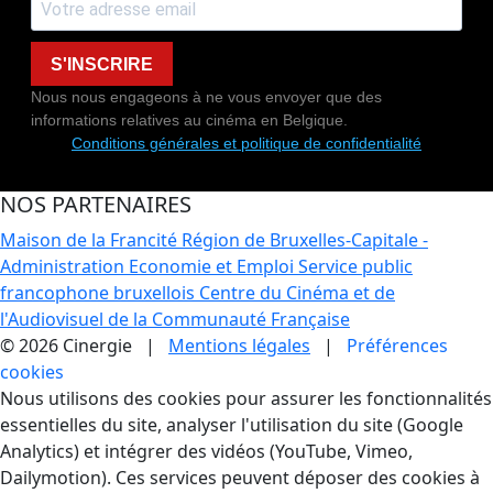
S'INSCRIRE
Nous nous engageons à ne vous envoyer que des
informations relatives au cinéma en Belgique.
Conditions générales et politique de confidentialité
NOS PARTENAIRES
Maison de la Francité
Région de Bruxelles-Capitale -
Administration Economie et Emploi
Service public
francophone bruxellois
Centre du Cinéma et de
l'Audiovisuel de la Communauté Française
© 2026 Cinergie |
Mentions légales
|
Préférences
cookies
Gestion des Cookies
Nous utilisons des cookies pour assurer les fonctionnalités
essentielles du site, analyser l'utilisation du site (Google
Analytics) et intégrer des vidéos (YouTube, Vimeo,
Dailymotion). Ces services peuvent déposer des cookies à