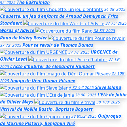
The Eukrainian
92'
2025
34
38'
2025
Chouette, un jeu d'enfants
de Arnaud Demuynck, Frits
Standaert
37
75'
2025
Words of Advice
38
85'
2025
Rano
de Valéry Rosier
Pour se revoir
de Thomas Damas
37
72'
2025
URGENCE
de
37
78'
2025
Olivier Laval
37
19'
L'Acte d'habiter
de Alexandre Humbert
2025
37
109'
Imago de Déni Oumar Pitsaev
2025
Slave Island
37
94'
2025
L'Eté de Jahia
38
90'
2025
de Olivier Meys
38
109'
2025
Vitrival
de Noëlle Bastin, Baptiste Bogaert
Quiproquo
38
8x52'
2025
de Maxime Pistorio, Benjamin Viré