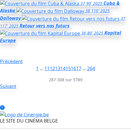
Cuba &
37
90'
2025
Alaska
38
110'
2025
Dalloway
37
Retour vers nos futurs
117'
2025
Kapital
36
80'
2025
Europe
Précédent
1
...
11
12
13
14
15
16
17
...
264
287-308 sur 5789
Suivant
LE SITE DU CINÉMA BELGE