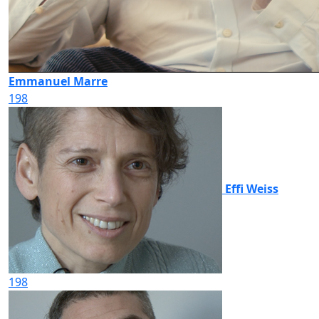
Emmanuel Marre
198
Effi Weiss
198