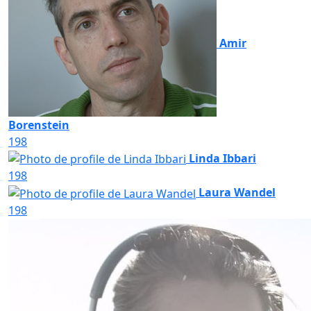
Amir
Borenstein
198
Linda Ibbari
198
Laura Wandel
198