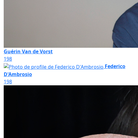
Guérin Van de Vorst
198
Federico
D'Ambrosio
198