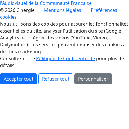
l'Audiovisuel de la Communauté Française
© 2026 Cinergie |
Mentions légales
|
Préférences
cookies
Gestion des Cookies
Nous utilisons des cookies pour assurer les fonctionnalités
essentielles du site, analyser l'utilisation du site (Google
Analytics) et intégrer des vidéos (YouTube, Vimeo,
Dailymotion). Ces services peuvent déposer des cookies à
des fins marketing.
Consultez notre
Politique de Confidentialité
pour plus de
détails.
Accepter tout
Refuser tout
Personnaliser