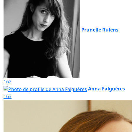
Prunelle Rulens
162
Anna Falguères
163