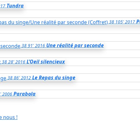
Tundra
017
P
38
105'
2017
Une réalité par seconde
38
91'
2016
L’Oeil silencieux
38
28'
2016
Le Repas du singe
38
86'
2012
Parabola
'
2006
e nous !