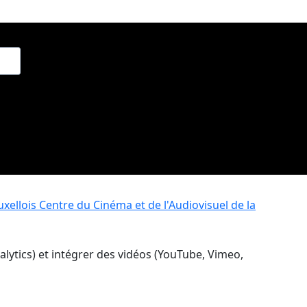
xellois
Centre du Cinéma et de l'Audiovisuel de la
nalytics) et intégrer des vidéos (YouTube, Vimeo,