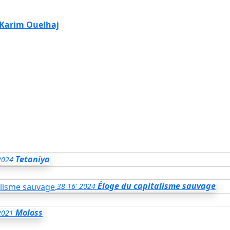
Karim Ouelhaj
Tetaniya
2024
Éloge du capitalisme sauvage
38
16'
2024
Moloss
2021