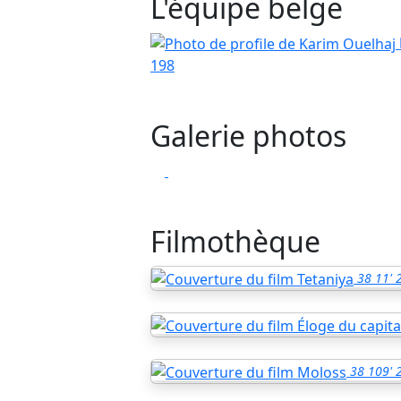
L'équipe belge
198
Galerie photos
Filmothèque
38
11'
38
109'