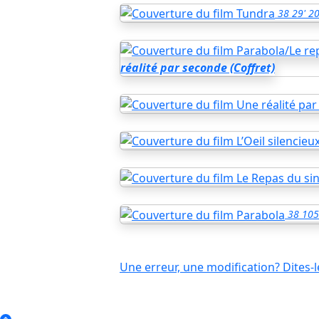
38
29'
2
réalité par seconde (Coffret)
38
105
Une erreur, une modification? Dites-l