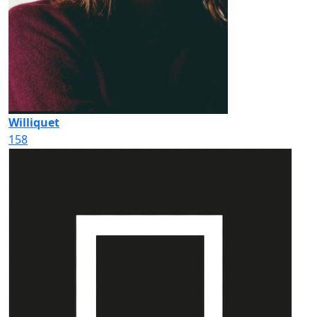
Williquet
158