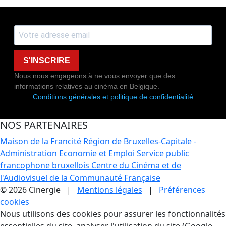
S'INSCRIRE
Nous nous engageons à ne vous envoyer que des
informations relatives au cinéma en Belgique.
Conditions générales et politique de confidentialité
NOS PARTENAIRES
Maison de la Francité
Région de Bruxelles-Capitale -
Administration Economie et Emploi
Service public
francophone bruxellois
Centre du Cinéma et de
l'Audiovisuel de la Communauté Française
© 2026 Cinergie |
Mentions légales
|
Préférences
cookies
Gestion des Cookies
Nous utilisons des cookies pour assurer les fonctionnalités
essentielles du site, analyser l'utilisation du site (Google