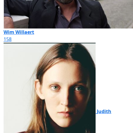
Wim Willaert
158
Judith