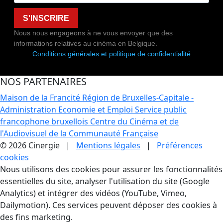
S'INSCRIRE
Nous nous engageons à ne vous envoyer que des
informations relatives au cinéma en Belgique.
Conditions générales et politique de confidentialité
NOS PARTENAIRES
Maison de la Francité
Région de Bruxelles-Capitale -
Administration Economie et Emploi
Service public
francophone bruxellois
Centre du Cinéma et de
l'Audiovisuel de la Communauté Française
© 2026 Cinergie |
Mentions légales
|
Préférences
cookies
Gestion des Cookies
Nous utilisons des cookies pour assurer les fonctionnalités
essentielles du site, analyser l'utilisation du site (Google
Analytics) et intégrer des vidéos (YouTube, Vimeo,
Dailymotion). Ces services peuvent déposer des cookies à
des fins marketing.