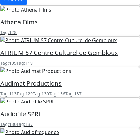
Athena Films
Tag:128
ATRIUM 57 Centre Culturel de Gembloux
Tag:109
Tag:119
Audimat Productions
Tag:113
Tag:129
Tag:130
Tag:136
Tag:137
Audiofile SPRL
Tag:130
Tag:137