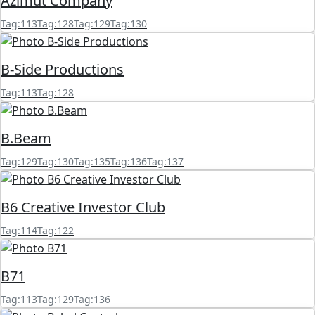
Azimut Company
Tag:113
Tag:128
Tag:129
Tag:130
B-Side Productions
Tag:113
Tag:128
B.Beam
Tag:129
Tag:130
Tag:135
Tag:136
Tag:137
B6 Creative Investor Club
Tag:114
Tag:122
B71
Tag:113
Tag:129
Tag:136