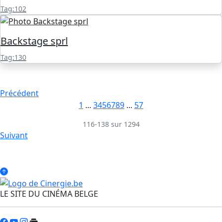
Tag:102
Backstage sprl
Tag:130
Précédent
1
...
3
4
5
6
7
8
9
...
57
116-138 sur 1294
Suivant
LE SITE DU CINÉMA BELGE