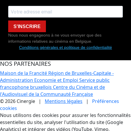
S'INSCRIRE
Nous nous engageons à ne vous envoyer que des
informations relatives au cinéma en Belgique.
Conditions générales et politique de confidentialité
NOS PARTENAIRES
Maison de la Francité
Région de Bruxelles-Capitale -
Administration Economie et Emploi
Service public
francophone bruxellois
Centre du Cinéma et de
l'Audiovisuel de la Communauté Française
© 2026 Cinergie |
Mentions légales
|
Préférences
cookies
Gestion des Cookies
Nous utilisons des cookies pour assurer les fonctionnalités
essentielles du site, analyser l'utilisation du site (Google
Analytics) et intégrer des vidéos (YouTube, Vimeo,