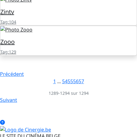
Zintv
Tag:104
Zooo
Tag:129
Précédent
1
...
54
55
56
57
1289-1294 sur 1294
Suivant
LE SITE DU CINÉMA BELGE