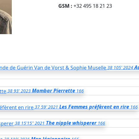
GSM :
+32 495 18 21 23
A
38
105'
2024
Mambar Pierrette
38
93'
2023
166
Les Femmes préfèrent en rire
37
59'
2021
166
The nipple whisperer
38
15'15"
2021
166
Mon légionnaire