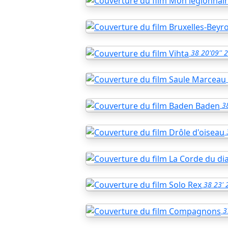
38
20'09''
2
3
38
23'
3