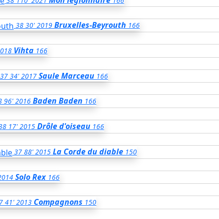
38
110'
2021
166
Bruxelles-Beyrouth
38
30'
2019
166
Vihta
018
166
Saule Marceau
37
34'
2017
166
Baden Baden
8
96'
2016
166
Drôle d'oiseau
38
17'
2015
166
La Corde du diable
37
88'
2015
150
Solo Rex
2014
166
Compagnons
7
41'
2013
150