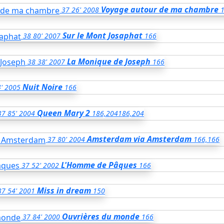
Voyage autour de ma chambre
37
26'
2008
Sur le Mont Josaphat
38
80'
2007
166
La Monique de Joseph
38
38'
2007
166
Nuit Noire
'
2005
166
Queen Mary 2
37
85'
2004
186,204
186,204
Amsterdam via Amsterdam
37
80'
2004
166,166
L'Homme de Pâques
37
52'
2002
166
Miss in dream
37
54'
2001
150
Ouvrières du monde
37
84'
2000
166