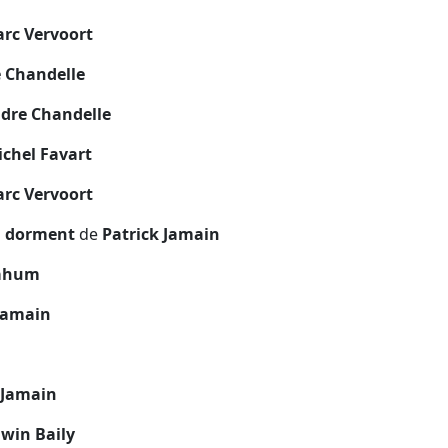
rc Vervoort
 Chandelle
dre Chandelle
chel Favart
rc Vervoort
ui dorment
de
Patrick Jamain
ahum
Jamain
n
 Jamain
win Baily