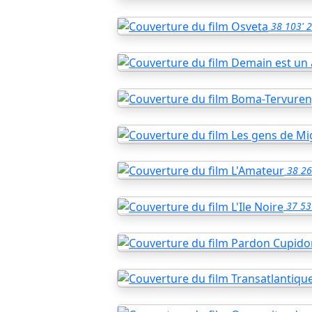
38
103'
2
38
26
37
53