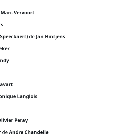
 Marc Vervoort
rs
 Speeckaert)
de
Jan Hintjens
eker
andy
avart
onique Langlois
livier Peray
r
de
Andre Chandelle