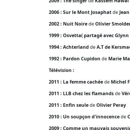
2009 : The singer
de
Kassem Hawal
2006 : Sur le Mont Josaphat
de
Jean
2002 : Nuit Noire
de
Olivier Smolde
1999 : Osvetta( partagé avec Glynn
1994 : Achterland
de
A.T de Kersma
1992 : Pardon Cupidon
de
Marie M
Télévision :
2011 : La femme cachée
de
Michel F
2011 : LLB chez les flamands
de
Vér
2011 : Enfin seule
de
Olivier Peray
2010 : Un soupçon d'innocence
de
O
2009 : Comme un mauvais souveni