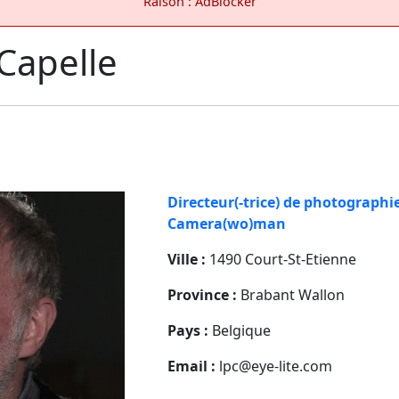
Raison : AdBlocker
 Capelle
Directeur(-trice) de photographi
Camera(wo)man
Ville :
1490 Court-St-Etienne
Province :
Brabant Wallon
Pays :
Belgique
Email :
lpc@eye-lite.com