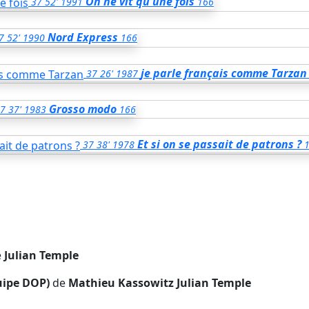
On ne vit qu'une fois
37
52'
1991
166
Nord Express
7
52'
1990
166
je parle français comme Tarzan
37
26'
1987
Grosso modo
7
37'
1983
166
Et si on se passait de patrons ?
37
38'
1978
e
Julian Temple
quipe DOP)
de
Mathieu Kassowitz
Julian Temple