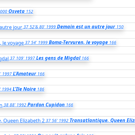
Osveta
000
152
Demain est un autre jour
37
52'& 80'
1999
150
Boma-Tervuren, le voyage
37
54'
1999
166
Les gens de Migdal
37
109'
1997
166
L'Amateur
'
1997
166
L'Ile Noire
'
1994
186
Pardon Cupidon
38
88'
1992
166
Transatlantique, Queen Eli
37
56'
1992