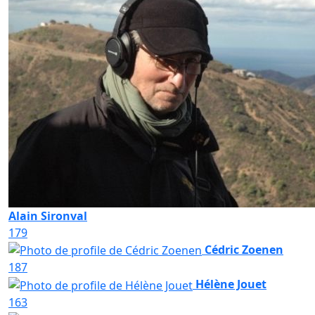
Alain Sironval
179
Cédric Zoenen
187
Hélène Jouet
163