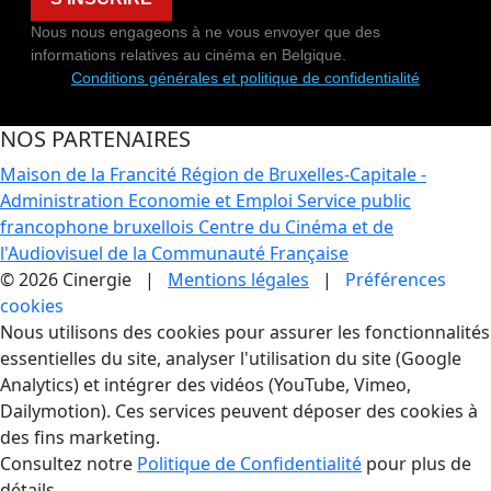
Nous nous engageons à ne vous envoyer que des
informations relatives au cinéma en Belgique.
Conditions générales et politique de confidentialité
NOS PARTENAIRES
Maison de la Francité
Région de Bruxelles-Capitale -
Administration Economie et Emploi
Service public
francophone bruxellois
Centre du Cinéma et de
l'Audiovisuel de la Communauté Française
© 2026 Cinergie |
Mentions légales
|
Préférences
cookies
Gestion des Cookies
Nous utilisons des cookies pour assurer les fonctionnalités
essentielles du site, analyser l'utilisation du site (Google
Analytics) et intégrer des vidéos (YouTube, Vimeo,
Dailymotion). Ces services peuvent déposer des cookies à
des fins marketing.
Consultez notre
Politique de Confidentialité
pour plus de
détails.