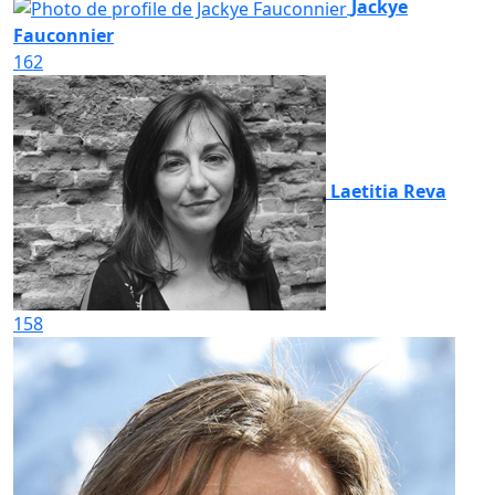
Jackye
Fauconnier
162
Laetitia Reva
158