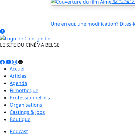
38
15'56"
2
Une erreur, une modification? Dites-l
LE SITE DU CINÉMA BELGE
Accueil
Articles
Agenda
Filmothèque
Professionnel·le·s
Organisations
Castings & Jobs
Boutique
Podcast