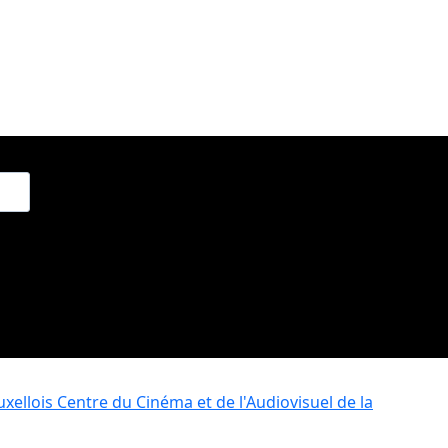
xellois
Centre du Cinéma et de l'Audiovisuel de la