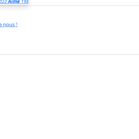
Aimé
022
198
e nous !