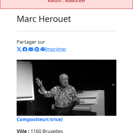
Raison : AdBlocker
Marc Herouet
Partager sur
Imprimer
Compositeur(-trice)
Ville :
1160 Bruxelles