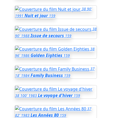
38
90'
Nuit et jour
1991
159
38
Issue de secours
90'
1988
159
38
Golden Eighties
96'
1986
159
37
Family Business
18'
1984
159
Le voyage d'hiver
38
100'
1983
159
37
Les Années 80
82'
1983
159