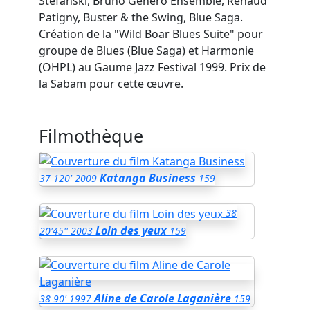
Stefanski, Bruno Genero Ensemble, Renaud
Patigny, Buster & the Swing, Blue Saga.
Création de la "Wild Boar Blues Suite" pour
groupe de Blues (Blue Saga) et Harmonie
(OHPL) au Gaume Jazz Festival 1999. Prix de
la Sabam pour cette œuvre.
Filmothèque
Katanga Business
37
120'
2009
159
38
Loin des yeux
20'45''
2003
159
Aline de Carole Laganière
38
90'
1997
159