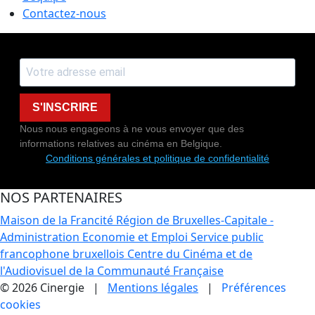
Contactez-nous
S'INSCRIRE
Nous nous engageons à ne vous envoyer que des
informations relatives au cinéma en Belgique.
Conditions générales et politique de confidentialité
NOS PARTENAIRES
Maison de la Francité
Région de Bruxelles-Capitale -
Administration Economie et Emploi
Service public
francophone bruxellois
Centre du Cinéma et de
l'Audiovisuel de la Communauté Française
© 2026 Cinergie |
Mentions légales
|
Préférences
cookies