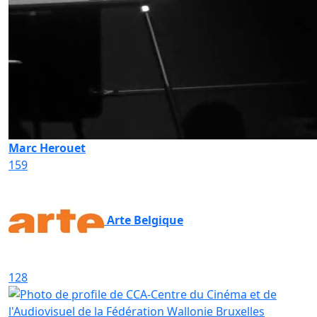
Marc Herouet
159
Arte Belgique
128