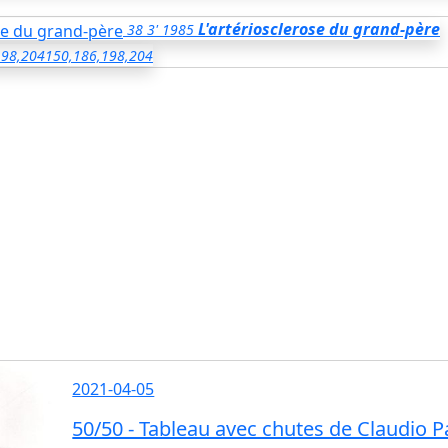
L'artériosclerose du grand-père
38
3'
1985
198,204
150,186,198,204
2021-04-05
50/50 - Tableau avec chutes de Claudio P