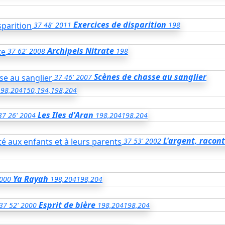
Exercices de disparition
37
48'
2011
198
Archipels Nitrate
37
62'
2008
198
Scènes de chasse au sanglier
37
46'
2007
198,204
150,194,198,204
Les Iles d'Aran
37
26'
2004
198,204
198,204
L'argent, racon
37
53'
2002
Ya Rayah
000
198,204
198,204
Esprit de bière
37
52'
2000
198,204
198,204