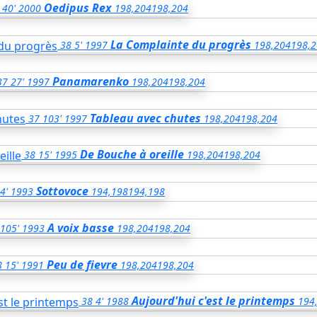
Oedipus Rex
40'
2000
198,204
198,204
La Complainte du progrès
38
5'
1997
198,204
198,
Panamarenko
37
27'
1997
198,204
198,204
Tableau avec chutes
37
103'
1997
198,204
198,204
De Bouche à oreille
38
15'
1995
198,204
198,204
Sottovoce
4'
1993
194,198
194,198
A voix basse
105'
1993
198,204
198,204
Peu de fievre
8
15'
1991
198,204
198,204
Aujourd'hui c'est le printemps
38
4'
1988
194