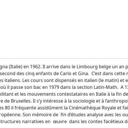
na (Italie) en 1962. Il arrive dans le Limbourg belge un an 
 second des cinq enfants de Carlo et Gina. C’est dans cett
 italiens. Les cours sont dispensés en italien (le matin) et en
où il passe son bac en 1979 dans la section Latin-Math. A 13
litant et les mouvements contestataires en Italie à la fin de
 de Bruxelles. Il s’y intéresse à la sociologie et à l’anthrop
ées 80 il fréquente assidûment la Cinémathèque Royale et fai
ropéenne. Son mémoire de fin d’études analyse avec les out
ructures narratives en œuvre dans les contes facétieux de 