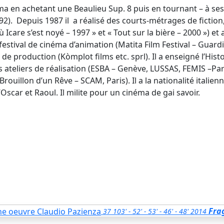
éma en achetant une Beaulieu Sup. 8 puis en tournant – à ses
2). Depuis 1987 il a réalisé des courts-métrages de fictio
 Icare s’est noyé – 1997 » et « Tout sur la bière – 2000 ») e
festival de cinéma d’animation (Matita Film Festival – Guardia
de production (Kòmplot films etc. sprl). Il a enseigné l’Hi
s ateliers de réalisation (ESBA – Genève, LUSSAS, FEMIS –Par
rouillon d’un Rêve – SCAM, Paris). Il a la nationalité italienne
’Oscar et Raoul. Il milite pour un cinéma de gai savoir.
Fra
37
103' - 52' - 53' - 46' - 48'
2014