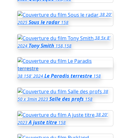
38
20'
Sous le radar
2025
158
38
5x 8'
Tony Smith
2024
158,158
Le Paradis terrestre
38
158'
2024
158
38
Salle des profs
50 x 3min
2023
158
38
20'
A juste titre
2023
158