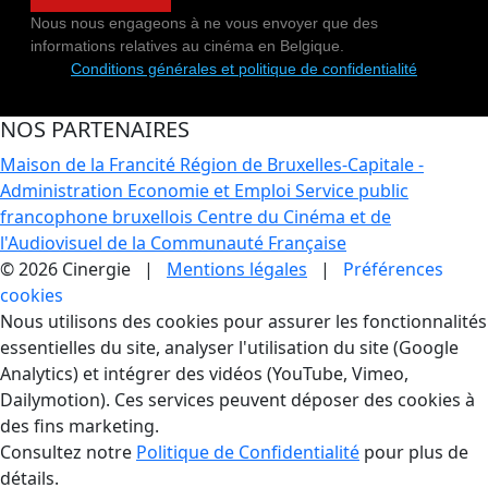
Nous nous engageons à ne vous envoyer que des
informations relatives au cinéma en Belgique.
Conditions générales et politique de confidentialité
NOS PARTENAIRES
Maison de la Francité
Région de Bruxelles-Capitale -
Administration Economie et Emploi
Service public
francophone bruxellois
Centre du Cinéma et de
l'Audiovisuel de la Communauté Française
© 2026 Cinergie |
Mentions légales
|
Préférences
cookies
Gestion des Cookies
Nous utilisons des cookies pour assurer les fonctionnalités
essentielles du site, analyser l'utilisation du site (Google
Analytics) et intégrer des vidéos (YouTube, Vimeo,
Dailymotion). Ces services peuvent déposer des cookies à
des fins marketing.
Consultez notre
Politique de Confidentialité
pour plus de
détails.