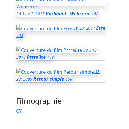
Burkland - Websérie
38
11 x 7'
2016
158
Etre
38
85'
2014
158
38
5'13”
Prrreüte
2013
158
38
Retour simple
22'
2009
158
Filmographie
CV