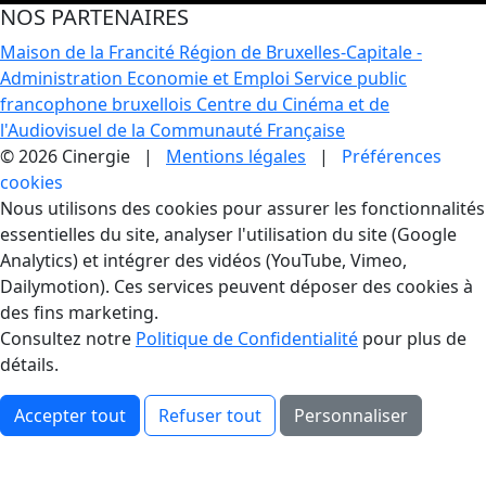
NOS PARTENAIRES
Maison de la Francité
Région de Bruxelles-Capitale -
Administration Economie et Emploi
Service public
francophone bruxellois
Centre du Cinéma et de
l'Audiovisuel de la Communauté Française
© 2026 Cinergie |
Mentions légales
|
Préférences
cookies
Gestion des Cookies
Nous utilisons des cookies pour assurer les fonctionnalités
essentielles du site, analyser l'utilisation du site (Google
Analytics) et intégrer des vidéos (YouTube, Vimeo,
Dailymotion). Ces services peuvent déposer des cookies à
des fins marketing.
Consultez notre
Politique de Confidentialité
pour plus de
détails.
Accepter tout
Refuser tout
Personnaliser