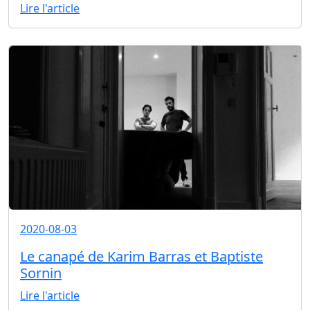
Lire l'article
2020-08-03
Le canapé de Karim Barras et Baptiste
Sornin
Lire l'article