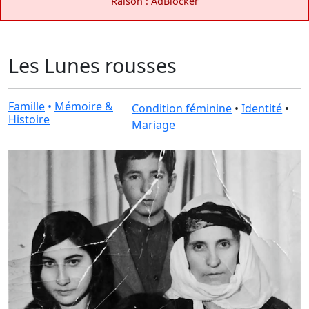
Raison : AdBlocker
Les Lunes rousses
Famille
•
Mémoire &
Condition féminine
•
Identité
•
Histoire
Mariage