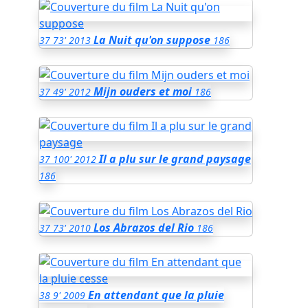
La Nuit qu'on suppose
37
73'
2013
186
Mijn ouders et moi
37
49'
2012
186
Il a plu sur le grand paysage
37
100'
2012
186
Los Abrazos del Rio
37
73'
2010
186
En attendant que la pluie
38
9'
2009