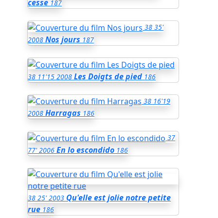
cesse
187
38
35'
Nos jours
2008
187
Les Doigts de pied
38
11'15
2008
186
38
16'19
Harragas
2008
186
37
En lo escondido
77'
2006
186
Qu'elle est jolie notre petite
38
25'
2003
rue
186