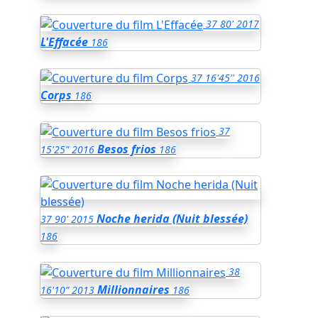
37
80'
2017
L'Effacée
186
37
16'45''
2016
Corps
186
37
Besos frios
15'25"
2016
186
Noche herida (Nuit blessée)
37
90'
2015
186
38
Millionnaires
16'10”
2013
186