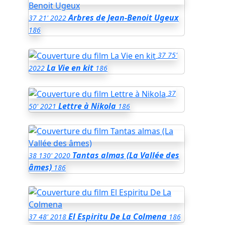
Arbres de Jean-Benoit Ugeux
37
21'
2022
186
37
75'
La Vie en kit
2022
186
37
Lettre à Nikola
50'
2021
186
Tantas almas (La Vallée des
38
130'
2020
âmes)
186
El Espiritu De La Colmena
37
48'
2018
186