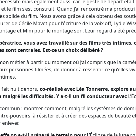
écessité mais également aussi car le geste de départ était ins
et le film s’est construit. Quand j’ai rencontré ma product
très solide du film. Nous avons grâce à cela obtenu des sout
urer de Cécile Mavet pour l’écriture de la voix off, Lydie Wi
ntage et Mim pour le montage son. Leur regard a été préc
pératrice, vous avez travaillé sur des films très intimes, 
s sont centrales. Est-ce un choix délibéré ?
 mon métier à partir du moment où j’ai compris que la camé
aux personnes filmées, de donner à ressentir ce qu’elles vive
intimes.
l fait nuit dehors
, co-réalisé avec Léa Tonnerre, explore au
 malgré les difficultés. Y a-t-il un fil conducteur avec
L’É
nt commun : montrer comment, malgré les systèmes de domi
ntre-pouvoirs, à résister et à créer des espaces de beauté et
 enlever.
effe op a-t-il préparé le terrain pour
L’Éclipse de la lune r