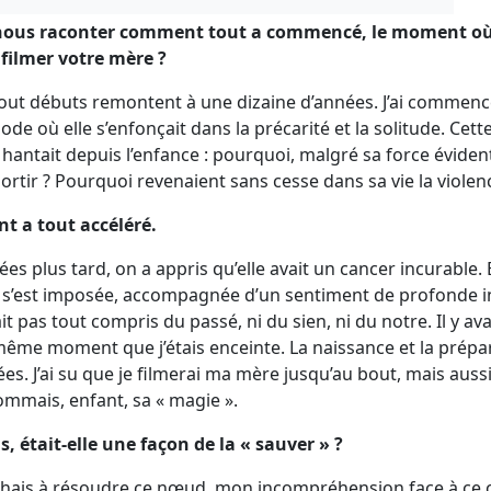
nous raconter comment tout a commencé, le moment où 
filmer votre mère ?
out débuts remontent à une dizaine d’années. J’ai commenc
ode où elle s’enfonçait dans la précarité et la solitude. Cette
hantait depuis l’enfance : pourquoi, malgré sa force évide
sortir ? Pourquoi revenaient sans cesse dans sa vie la violen
nt a tout accéléré.
 plus tard, on a appris qu’elle avait un cancer incurable. El
m s’est imposée, accompagnée d’un sentiment de profonde injus
ait pas tout compris du passé, ni du sien, ni du notre. Il y av
 même moment que j’étais enceinte. La naissance et la prépa
s. J’ai su que je filmerai ma mère jusqu’au bout, mais aussi 
ommais, enfant, sa « magie ».
, était-elle une façon de la « sauver » ?
chais à résoudre ce nœud, mon incompréhension face à ce cy