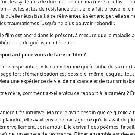
a fois les systèmes de domination que ma mère a subis — da
tion— et les actes de résistance dont elle a fait preuve, elle 
s qu’elle réussissait à se réinventer, à s’émanciper, elle se 
 les traumatismes jusqu’à ne plus pouvoir rebondir.
 le film est ancré dans le présent, à mesure que la maladi
ibération, de guérison intérieure.
important pour vous de faire ce film ?
ire inspirante : celle d’une femme qui à l’aube de sa mort a
sage fort : l’émancipation est possible, même jusqu’au tout 
ient une expérience de vie, de naissance et de transmission
e mère, comment a-t-elle vécu ce rapport à la caméra ? Étai
manière très intuitive. Ma mère avait besoin que ce qu’elle a
e plaindre, elle avait envie de partager ce qu’elle avait de p
erveillement, son amour. Elle écrivait des poèmes, faisait 
n refuge, un espace de résistance. Filmer ensemble est dev