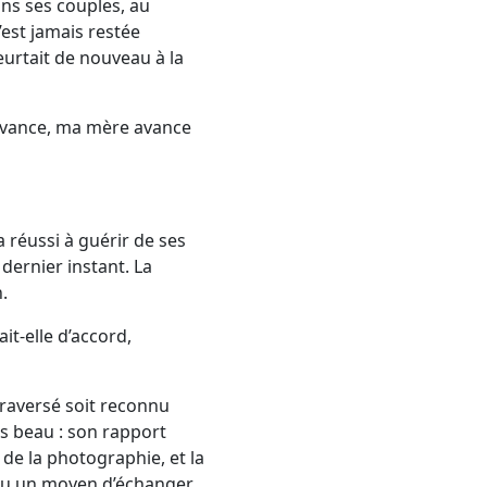
ns ses couples, au
n’est jamais restée
heurtait de nouveau à la
e avance, ma mère avance
 réussi à guérir de ses
dernier instant. La
.
t-elle d’accord,
 traversé soit reconnu
lus beau : son rapport
de la photographie, et la
enu un moyen d’échanger