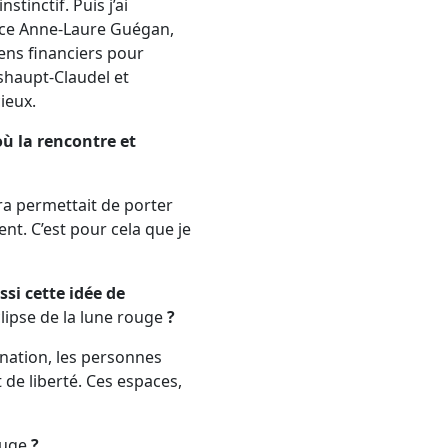
tinctif. Puis j’ai
rice Anne-Laure Guégan,
iens financiers pour
sshaupt-Claudel et
ieux.
où la rencontre et
ra permettait de porter
nt. C’est pour cela que je
ssi cette idée de
clipse de la lune rouge
?
nation, les personnes
 de liberté. Ces espaces,
ouge
?