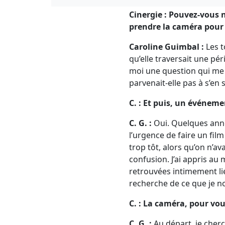
Cinergie :
Pouvez-vous 
prendre la caméra pour 
Caroline Guimbal :
Les t
qu’elle traversait une péri
moi une question qui me 
parvenait-elle pas à s’en 
C. : Et puis, un événeme
C. G. :
Oui. Quelques années
l’urgence de faire un fil
trop tôt, alors qu’on n’av
confusion. J’ai appris au
retrouvées intimement liée
recherche de ce que je n
C. : La caméra, pour vous
C. G. :
Au départ, je cher