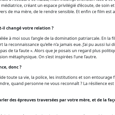
diatrice, créant un espace privilégié d’écoute, de soin et 
ers de ma mère, de le rendre sensible. Et enfin ce film est a
t-il changé votre relation ?
élée à moi sous l’angle de la domination patriarcale. En la f
ert la reconnaissance qu’elle n’a jamais eue. J’ai pu aussi lui di
 pas de ta faute ». Alors que je posais un regard plus politique
ision métaphysique. On s’est inspirées l’une l’autre.
nce, donc ?
vide toute sa vie, la police, les institutions et son entourage
re, quand personne ne vous reconnaît ? La résilience est
rler des épreuves traversées par votre mère, et de la faço