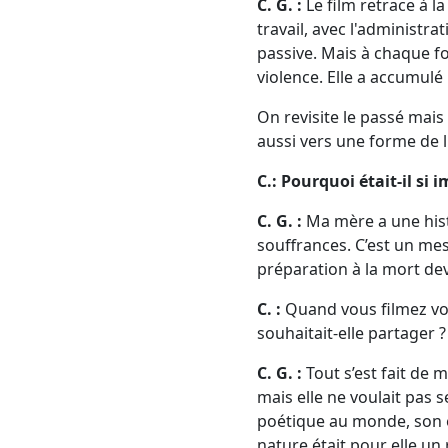
C. G. :
Le film retrace à l
travail, avec l'administra
passive. Mais à chaque foi
violence. Elle a accumulé
On revisite le passé mais
aussi vers une forme de l
C.: Pourquoi était-il si 
C. G. :
Ma mère a une histo
souffrances. C’est un mes
préparation à la mort dev
C. :
Quand vous filmez votr
souhaitait-elle partager ?
C. G. :
Tout s’est fait de 
mais elle ne voulait pas s
poétique au monde, son ém
nature était pour elle u