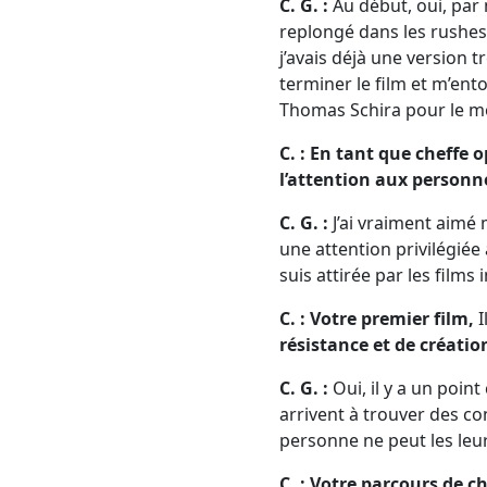
C. G. :
Au début, oui, par n
replongé dans les rushes 
j’avais déjà une version 
terminer le film et m’ento
Thomas Schira pour le mo
C. : En tant que cheffe o
l’attention aux personne
C. G. :
J’ai vraiment aimé
une attention privilégiée 
suis attirée par les films 
C. : Votre premier film,
I
résistance et de création
C. G. :
Oui, il y a un poi
arrivent à trouver des co
personne ne peut les leur
C. : Votre parcours de ch