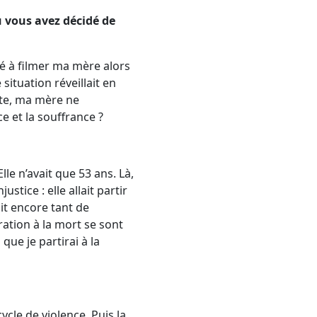
vous avez décidé de
é à filmer ma mère alors
 situation réveillait en
nte, ma mère ne
ce et la souffrance ?
le n’avait que 53 ans. Là,
tice : elle allait partir
ait encore tant de
ration à la mort se sont
que je partirai à la
cle de violence. Puis la