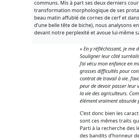
communs. Mis à part ses deux derniers cour
transformation morphologique de ses prota
beau matin affublé de cornes de cerf et dan
d’une belle tête de biche), nous analysons 
devant notre perplexité et avoue lui-même sa 
«
En y réfléchissant, je me d
Souligner leur côté surréal
J’ai vécu mon enfance en mil
grosses difficultés pour con
contrat de travail à vie. J’
peur de devoir passer leur 
la vie des agriculteurs. Comm
élément vraiment absurde p
C’est donc bien les caractè
sont ces mêmes traits qui 
Parti à la recherche des 
des bandits d’honneur des