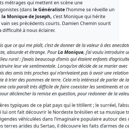
ts métrages qui mettent en scène une
gonistes (dans
le Généraliste
l’homme se réveille un
s
la Monique de Joseph,
c’est Monique qui hérite
en vain ses précédents courts. Damien Chemin sourit
difficulté à nous éclairer.
is que ce qui me plaît, c’est de donner de la valeur à des anecdot
iste, absurde et étrange. Pour
La Monique
, j’ai voulu introduire
ieu rural : j’avais beaucoup d’amis qui étaient enfants d’agricult
struire leur vie sentimentale. Lorsqu’on décide de se marier avec 
avais des amis très proches qui n’arrivaient pas à avoir une relati
vie à trier des pommes de terre. Cela m’a intéressé de parler de 
e cela paraît très difficile de faire coexister les sentiments et cett
our déclencher la remise en question, pour redonner de la valeu
res typiques de ce plat pays qui le titillent ; le surréel, l’abs
lui ont fait découvrir le Nordeste brésilien et sa musique tra
légendes véhiculées dans l’imaginaire populaire autour des
 terres arides du Sertao, il découvre les faits d’armes de c