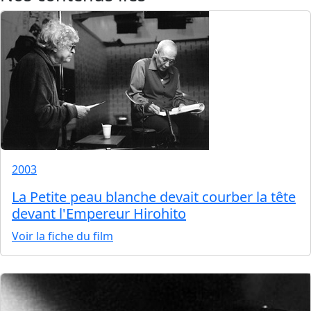
2003
La Petite peau blanche devait courber la tête
devant l'Empereur Hirohito
Voir la fiche du film