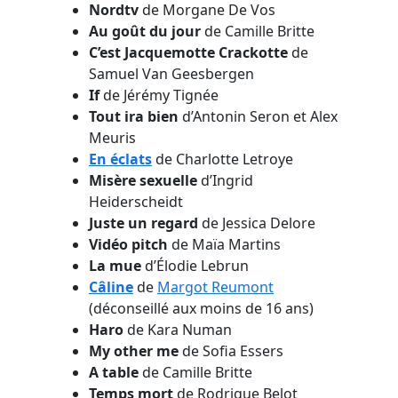
Nordtv
de Morgane De Vos
Au goût du jour
de Camille Britte
C’est Jacquemotte Crackotte
de
Samuel Van Geesbergen
If
de Jérémy Tignée
Tout ira bien
d’Antonin Seron et Alex
Meuris
En éclats
de Charlotte Letroye
Misère sexuelle
d’Ingrid
Heiderscheidt
Juste un regard
de Jessica Delore
Vidéo pitch
de Maïa Martins
La mue
d’Élodie Lebrun
Câline
de
Margot Reumont
(déconseillé aux moins de 16 ans)
Haro
de Kara Numan
My other me
de Sofia Essers
A table
de Camille Britte
Temps mort
de Rodrigue Belot