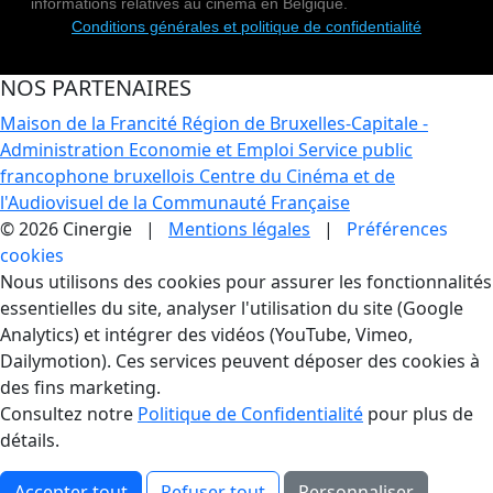
informations relatives au cinéma en Belgique.
Conditions générales et politique de confidentialité
NOS PARTENAIRES
Maison de la Francité
Région de Bruxelles-Capitale -
Administration Economie et Emploi
Service public
francophone bruxellois
Centre du Cinéma et de
l'Audiovisuel de la Communauté Française
© 2026 Cinergie |
Mentions légales
|
Préférences
cookies
Gestion des Cookies
Nous utilisons des cookies pour assurer les fonctionnalités
essentielles du site, analyser l'utilisation du site (Google
Analytics) et intégrer des vidéos (YouTube, Vimeo,
Dailymotion). Ces services peuvent déposer des cookies à
des fins marketing.
Consultez notre
Politique de Confidentialité
pour plus de
détails.
Accepter tout
Refuser tout
Personnaliser