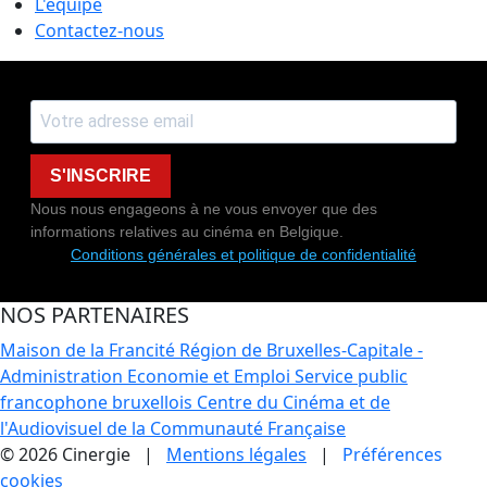
L'équipe
Contactez-nous
S'INSCRIRE
Nous nous engageons à ne vous envoyer que des
informations relatives au cinéma en Belgique.
Conditions générales et politique de confidentialité
NOS PARTENAIRES
Maison de la Francité
Région de Bruxelles-Capitale -
Administration Economie et Emploi
Service public
francophone bruxellois
Centre du Cinéma et de
l'Audiovisuel de la Communauté Française
© 2026 Cinergie |
Mentions légales
|
Préférences
cookies