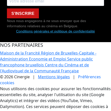
S'INSCRIRE
Nous nous engageons à ne vous envoyer que des
informations relatives au cinéma en Belgique.
Conditions générales et politique de confidentialité
NOS PARTENAIRES
Maison de la Francité
Région de Bruxelles-Capitale -
Administration Economie et Emploi
Service public
francophone bruxellois
Centre du Cinéma et de
l'Audiovisuel de la Communauté Française
© 2026 Cinergie |
Mentions légales
|
Préférences
cookies
Gestion des Cookies
Nous utilisons des cookies pour assurer les fonctionnalités
essentielles du site, analyser l'utilisation du site (Google
Analytics) et intégrer des vidéos (YouTube, Vimeo,
Dailymotion). Ces services peuvent déposer des cookies à