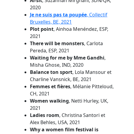
Al-sit
, Suzannah Mirghani, SDN/QA,
2020
Je ne suis pas ta poupée
, Collectif
Bruxelles, BE, 2021
Plot point
, Ainhoa Menéndez, ESP,
2021
There will be monsters
, Carlota
Pereda, ESP, 2021
Waiting for me by Mme Gandhi
,
Misha Ghose, IND, 2020
Balance ton sport
, Lola Mansour et
Charline Vansnick, BE, 2021
Femmes et fières
, Mélanie Pitteloud,
CH, 2021
Women walking
, Netti Hurley, UK,
2021
Ladies room
, Christina Santori et
Alex Behles, USA, 2021
Why a women film festival is