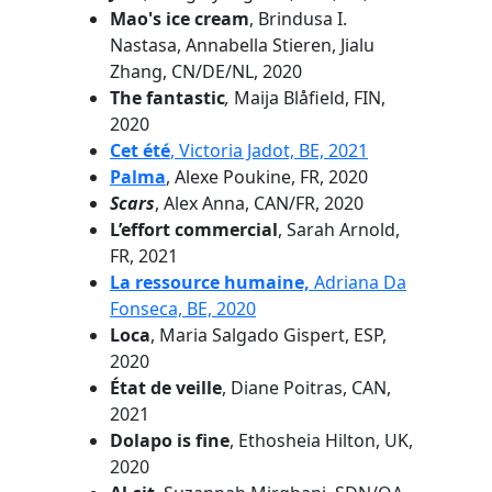
Mao's ice cream
, Brindusa I.
Nastasa, Annabella Stieren, Jialu
Zhang, CN/DE/NL, 2020
The fantastic
,
Maija Blåfield, FIN,
2020
Cet été
, Victoria Jadot, BE, 2021
Palma
, Alexe Poukine, FR, 2020
Scars
, Alex Anna, CAN/FR, 2020
L’effort commercial
, Sarah Arnold,
FR, 2021
La ressource humaine,
Adriana Da
Fonseca, BE, 2020
Loca
, Maria Salgado Gispert, ESP,
2020
État de veille
, Diane Poitras, CAN,
2021
Dolapo is fine
, Ethosheia Hilton, UK,
2020