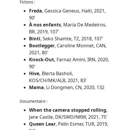
Fictions :
Freda
, Gessica Geneus, Haiti, 2021,
90’
À nos enfants
, Maria De Medeiros,
BR, 2019, 107′
Binti
, Seko Shamte, TZ, 2018, 107′
Bootlegger
, Caroline Monnet, CAN,
2021, 80′
Knock-Out,
Farnaz Amini, IRN, 2020,
90′
Hive,
Blerta Basholi,
KOS/CH/MK/ALB, 2021, 83′
Mama
, Li Dongmen, CN, 2020, 132
Documentaire :
When the camera stopped rolling
,
Jane Castle, DK/SWD/NRW, 2021, 75′
Queen Lear
, Pelin Esmer, TUR, 2019,