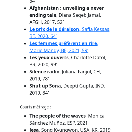
84’
Afghanistan : unveiling a never
ending tale
, Diana Saqeb Jamal,
AFGH, 2017, 52′
Le prix de la déraison,
Safia Kessas,
BE, 2020, 64’
Les femmes préfèrent en rire
,
Marie Mandy, BE, 2021, 59′
Les yeux ouverts
, Charlotte Datol,
BR, 2020, 99′
Silence radio
, Juliana Fanjul, CH,
2019, 78′
Shut up Sona
, Deepti Gupta, IND,
2019, 84′
Courts métrage :
The people of the waves
,
Monica
Sánchez Muñoz, ESP, 2021
Jesa
,
Song Kyungwon, USA, KR, 2019