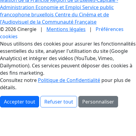
Maison de la Francité
Région de Bruxelles-Capitale -
Administration Economie et Emploi
Service public
francophone bruxellois
Centre du Cinéma et de
l'Audiovisuel de la Communauté Française
© 2026 Cinergie |
Mentions légales
|
Préférences
cookies
Gestion des Cookies
Nous utilisons des cookies pour assurer les fonctionnalités
essentielles du site, analyser l'utilisation du site (Google
Analytics) et intégrer des vidéos (YouTube, Vimeo,
Dailymotion). Ces services peuvent déposer des cookies à
des fins marketing.
Consultez notre
Politique de Confidentialité
pour plus de
détails.
Accepter tout
Refuser tout
Personnaliser