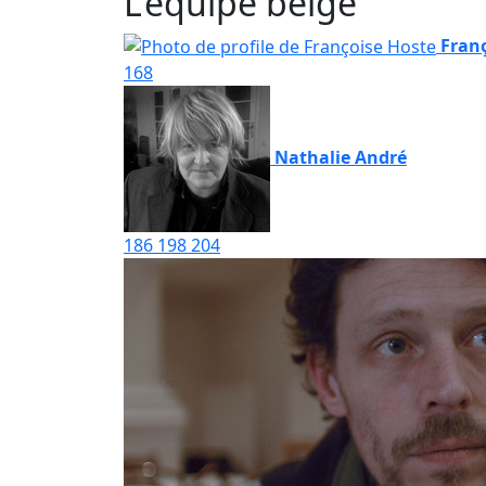
L'équipe belge
Fran
168
Nathalie André
186
198
204