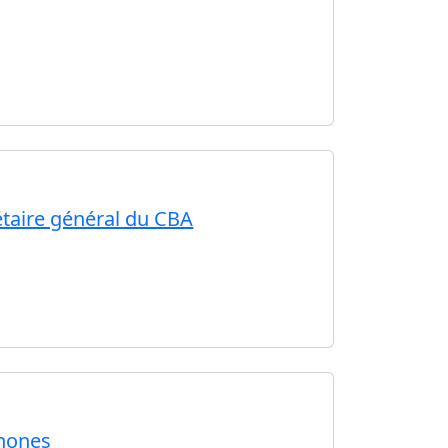
étaire général du CBA
phones