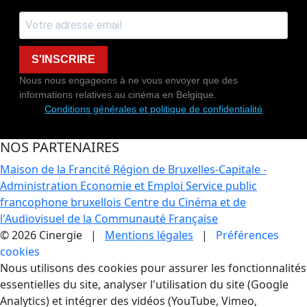
S'INSCRIRE
Nous nous engageons à ne vous envoyer que des
informations relatives au cinéma en Belgique.
Conditions générales et politique de confidentialité
NOS PARTENAIRES
Maison de la Francité
Région de Bruxelles-Capitale -
Administration Economie et Emploi
Service public
francophone bruxellois
Centre du Cinéma et de
l'Audiovisuel de la Communauté Française
© 2026 Cinergie |
Mentions légales
|
Préférences
cookies
Gestion des Cookies
Nous utilisons des cookies pour assurer les fonctionnalités
essentielles du site, analyser l'utilisation du site (Google
Analytics) et intégrer des vidéos (YouTube, Vimeo,