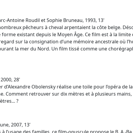
c-Antoine Roudil et Sophie Bruneau, 1993, 13'
de nombreux pêcheurs à cheval arpentaient la côte belge. Dé
e forme existant depuis le Moyen Âge.
Ce
film
est
à la limite
 regard sur la consignation d’une mémoire ancestrale où l’
bourant la mer du Nord. Un film tissé comme une chorégraph
2000, 28'
lier d’Alexandre Obolensky réalise une toile pour l’opéra de 
. Comment retrouver sur dix mètres et à plusieurs mains, l
tres... ?
une, 2007, 13'
 à l’usage des familles, ce film-opuscule propose le B. A.-Ba