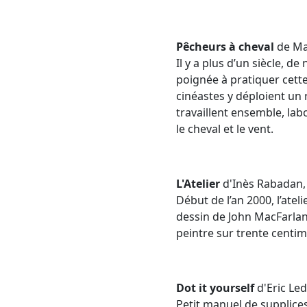
Pêcheurs à cheval
de Mar
Il y a plus d’un siècle, 
poignée à
pratiquer cett
cinéastes y déploient un
travaillent ensemble, la
le cheval et le vent.
L'Atelier
d'Inès Rabadan, 
Début de l’an 2000, l’ate
dessin de John MacFarlane
peintre sur trente centimè
Dot it yourself
d'Eric Led
Petit manuel de supplices