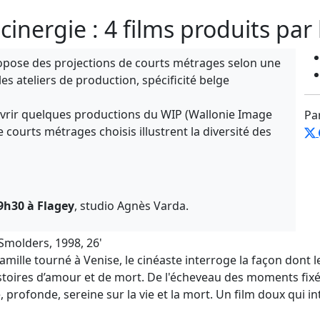
inergie : 4 films produits par 
ropose des projections de courts métrages
selon
une
es ateliers de production, spécificité belge
vrir quelques productions du WIP (Wallonie Image
Pa
re courts métrages choisis
illustrent la diversité des
19h30 à Flagey
, studio Agnès Varda.
 Smolders, 1998, 26'
famille tourné à Venise,
le
cinéaste interroge la façon dont l
stoires d’amour et de mort.
D
e l'écheveau des moments fixés 
e, profonde, sereine sur la vie et la mort.
Un film doux qui in