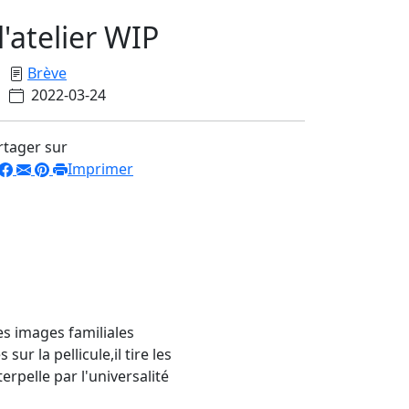
l'atelier WIP
Brève
2022-03-24
rtager sur
Imprimer
es images familiales
sur la pellicule,
il
tire les
terpelle
par l'universalité