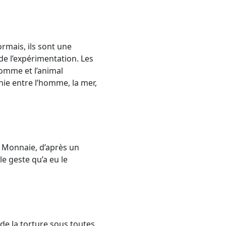
sormais,
ils sont une
 de l’expérimentation. Les
homme et l’animal
ie entre l’homme, la mer,
la Monnaie, d’après un
e geste qu’a eu le
 de la torture sous toutes