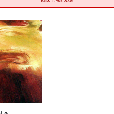
Raison : AdBlocker
cher.