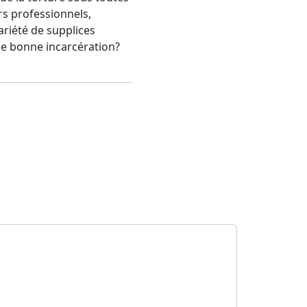
rs professionnels,
riété de supplices
ne bonne incarcération?