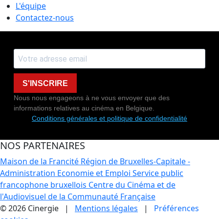
L'équipe
Contactez-nous
S'INSCRIRE
Nous nous engageons à ne vous envoyer que des
informations relatives au cinéma en Belgique.
Conditions générales et politique de confidentialité
NOS PARTENAIRES
Maison de la Francité
Région de Bruxelles-Capitale -
Administration Economie et Emploi
Service public
francophone bruxellois
Centre du Cinéma et de
l'Audiovisuel de la Communauté Française
© 2026 Cinergie |
Mentions légales
|
Préférences