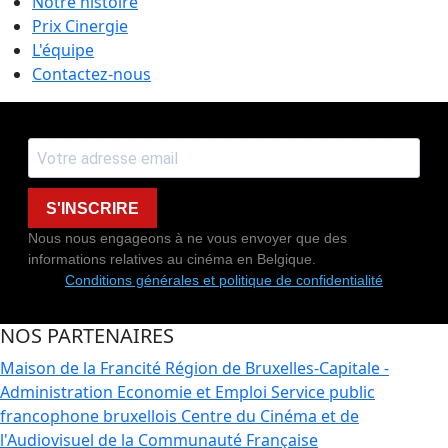
Notre histoire
Prix Cinergie
L'équipe
Contactez-nous
S'INSCRIRE
Nous nous engageons à ne vous envoyer que des
informations relatives au cinéma en Belgique.
Conditions générales et politique de confidentialité
NOS PARTENAIRES
Maison de la Francité
Région de Bruxelles-Capitale -
Administration Economie et Emploi
Service public
francophone bruxellois
Centre du Cinéma et de
l'Audiovisuel de la Communauté Française