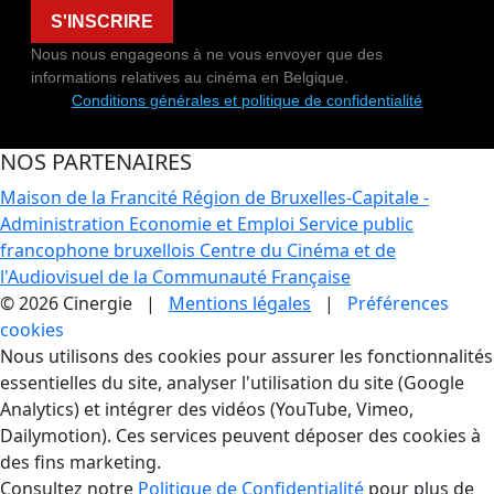
S'INSCRIRE
Nous nous engageons à ne vous envoyer que des
informations relatives au cinéma en Belgique.
Conditions générales et politique de confidentialité
NOS PARTENAIRES
Maison de la Francité
Région de Bruxelles-Capitale -
Administration Economie et Emploi
Service public
francophone bruxellois
Centre du Cinéma et de
l'Audiovisuel de la Communauté Française
© 2026 Cinergie |
Mentions légales
|
Préférences
cookies
Gestion des Cookies
Nous utilisons des cookies pour assurer les fonctionnalités
essentielles du site, analyser l'utilisation du site (Google
Analytics) et intégrer des vidéos (YouTube, Vimeo,
Dailymotion). Ces services peuvent déposer des cookies à
des fins marketing.
Consultez notre
Politique de Confidentialité
pour plus de