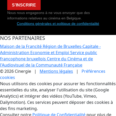
S'INSCRIRE
Nous nous engageons à ne vous envoyer que des
informations relatives au cinéma en Belgique.
Conditions générales et politique de confidentialité
NOS PARTENAIRES
Maison de la Francité
Région de Bruxelles-Capitale -
Administration Economie et Emploi
Service public
francophone bruxellois
Centre du Cinéma et de
l'Audiovisuel de la Communauté Française
© 2026 Cinergie |
Mentions légales
|
Préférences
cookies
Gestion des Cookies
Nous utilisons des cookies pour assurer les fonctionnalités
essentielles du site, analyser l'utilisation du site (Google
Analytics) et intégrer des vidéos (YouTube, Vimeo,
Dailymotion). Ces services peuvent déposer des cookies à
des fins marketing.
Consultez notre
Politique de Confidentialité
pour plus de