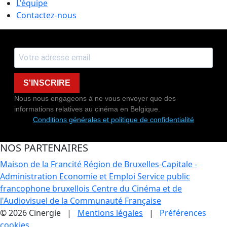
L'équipe
Contactez-nous
S'INSCRIRE
Nous nous engageons à ne vous envoyer que des
informations relatives au cinéma en Belgique.
Conditions générales et politique de confidentialité
NOS PARTENAIRES
Maison de la Francité
Région de Bruxelles-Capitale -
Administration Economie et Emploi
Service public
francophone bruxellois
Centre du Cinéma et de
l'Audiovisuel de la Communauté Française
© 2026 Cinergie |
Mentions légales
|
Préférences
cookies