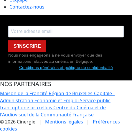
Contactez-nous
S'INSCRIRE
Nous nous engageons à ne vous envoyer que des
informations relatives au cinéma en Belgique.
Conditions générales et politique de confidentialité
NOS PARTENAIRES
Maison de la Francité
Région de Bruxelles-Capitale -
Administration Economie et Emploi
Service public
francophone bruxellois
Centre du Cinéma et de
l'Audiovisuel de la Communauté Française
© 2026 Cinergie |
Mentions légales
|
Préférences
cookies