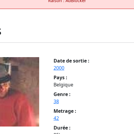
Raison : AdBlocker
s
Date de sortie :
2000
Pays :
Belgique
Genre :
38
Metrage :
42
Durée :