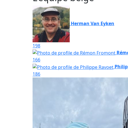
Herman Van Eyken
198
Rém
166
Phili
186