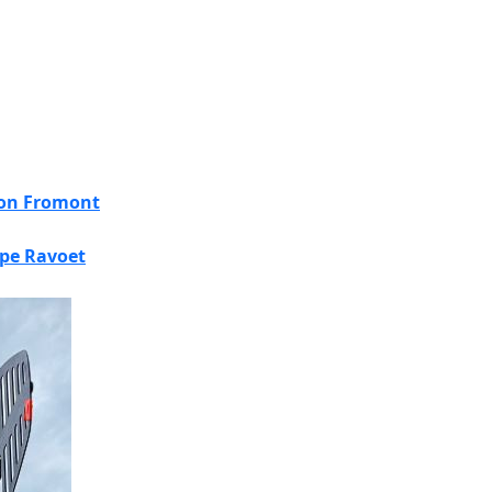
on Fromont
ppe Ravoet