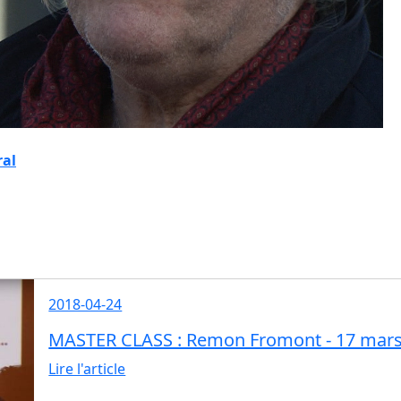
ral
2018-04-24
MASTER CLASS : Remon Fromont - 17 mars
Lire l'article