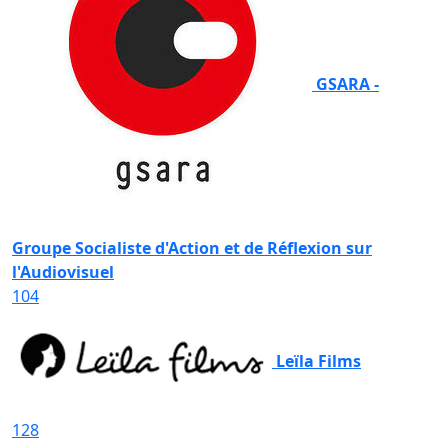
GSARA -
Groupe Socialiste d'Action et de Réflexion sur
l'Audiovisuel
104
Leïla Films
128