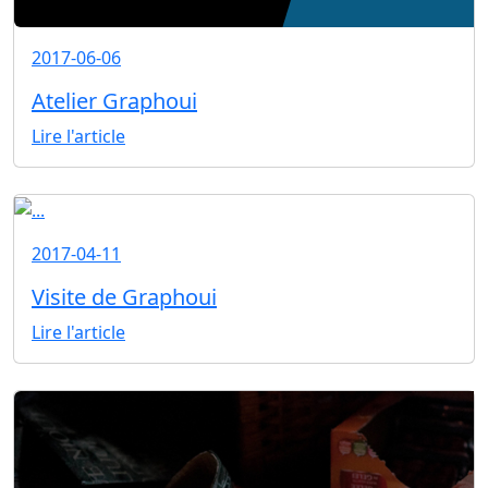
2017-06-06
Atelier Graphoui
Lire l'article
2017-04-11
Visite de Graphoui
Lire l'article