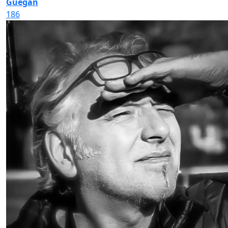
Guégan
186