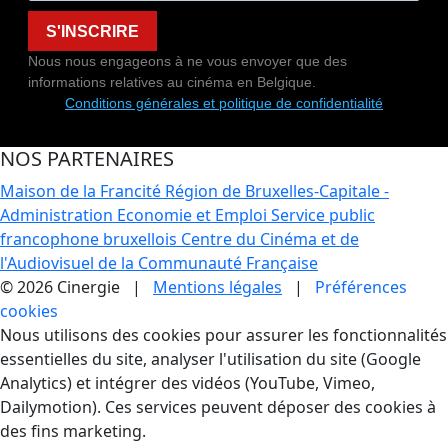
S'INSCRIRE
Nous nous engageons à ne vous envoyer que des
informations relatives au cinéma en Belgique.
Conditions générales et politique de confidentialité
NOS PARTENAIRES
Maison de la Francité
Région de Bruxelles-Capitale -
Administration Economie et Emploi
Service public
francophone bruxellois
Centre du Cinéma et de
l'Audiovisuel de la Communauté Française
© 2026 Cinergie |
Mentions légales
|
Préférences
cookies
Gestion des Cookies
Nous utilisons des cookies pour assurer les fonctionnalités
essentielles du site, analyser l'utilisation du site (Google
Analytics) et intégrer des vidéos (YouTube, Vimeo,
Dailymotion). Ces services peuvent déposer des cookies à
des fins marketing.