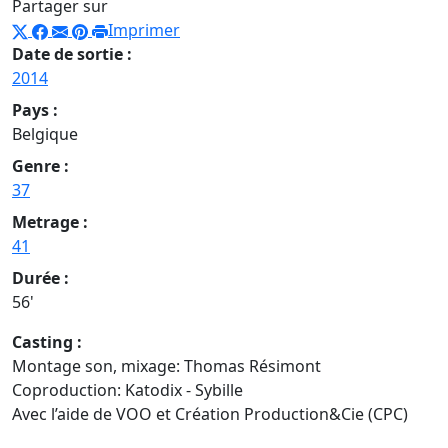
Partager sur
Imprimer
Date de sortie :
2014
Pays :
Belgique
Genre :
37
Metrage :
41
Durée :
56'
Casting :
Montage son, mixage: Thomas Résimont
Coproduction: Katodix - Sybille
Avec l’aide de VOO et Création Production&Cie (CPC)