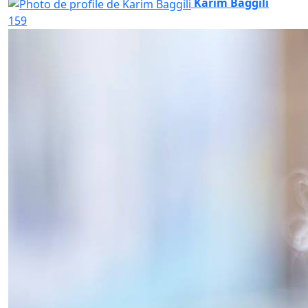
Karim Baggili
159