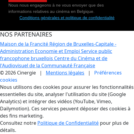
Nous nous engageons à ne vous envoyer que des
informations relatives au cinéma en Belgique.
Conditions générales et politique de confidentialité
NOS PARTENAIRES
Maison de la Francité
Région de Bruxelles-Capitale -
Administration Economie et Emploi
Service public
francophone bruxellois
Centre du Cinéma et de
l'Audiovisuel de la Communauté Française
© 2026 Cinergie |
Mentions légales
|
Préférences
cookies
Gestion des Cookies
Nous utilisons des cookies pour assurer les fonctionnalités
essentielles du site, analyser l'utilisation du site (Google
Analytics) et intégrer des vidéos (YouTube, Vimeo,
Dailymotion). Ces services peuvent déposer des cookies à
des fins marketing.
Consultez notre
Politique de Confidentialité
pour plus de
détails.