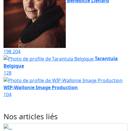
Bénédicte Liénard
198
204
Tarantula
Belgique
128
WIP-Wallonie Image Production
104
Nos articles liés