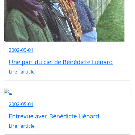
2002-09-01
Une part du ciel de Bénèdicte Liénard
Lire l'article
2002-05-01
Entrevue avec Bénédicte Liénard
Lire l'article