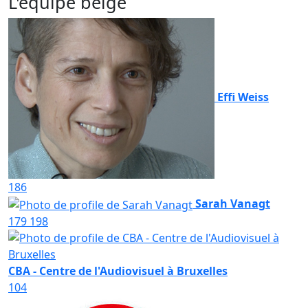
L'équipe belge
Effi Weiss
186
Sarah Vanagt
179
198
CBA - Centre de l'Audiovisuel à Bruxelles
104