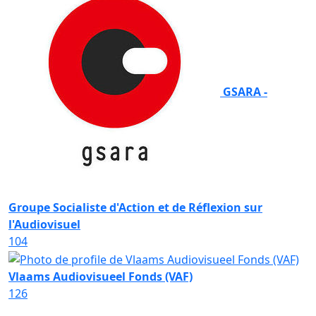
GSARA -
Groupe Socialiste d'Action et de Réflexion sur
l'Audiovisuel
104
Vlaams Audiovisueel Fonds (VAF)
126