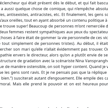
 déclencheur qui était présent dès le début, et qui fait bascul
ort a aussi quelque chose de comique, qui n’empêche absol
s, antisexistes, antiracistes, etc. Et finalement, les gens s
’aux oreilles, tout en ayant absorbé un contenu politique à l
je trouve super! Beaucoup de personnes m’ont remerciée de c
 deux femmes restent sympathiques aux yeux du spectateur;
hoses à faire était de gommer la vie personnelle de ces victi
 tout simplement de personnes tristes). Au début, il éta
ercher son mari qu’elle n’allait évidemment pas trouver. On
mpathie envers le directeur, alors qu’on a plutôt envie de s
structure de gradation avec la scénariste
Nina Vansprangh
tue de manière ostensible, on soit hyper content. Quand je voi
 les gens sont ravis. Et je ne pensais pas que la réplique 
u bien.”) susciterait autant d’engouement. Elle empile des c
moral. Mais elle prend le pouvoir et on est heureux pour