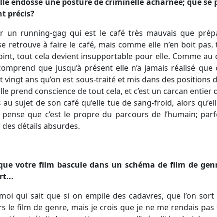
’elle endosse une posture de criminelle acharnée; que se p
t précis?
ur un running-gag qui est le café très mauvais que prép
e retrouve à faire le café, mais comme elle n’en boit pas, t
point, tout cela devient insupportable pour elle. Comme au
 comprend que jusqu’à présent elle n’a jamais réalisé que c
t vingt ans qu’on est sous-traité et mis dans des positions 
lle prend conscience de tout cela, et c’est un carcan entier 
 au sujet de son café qu’elle tue de sang-froid, alors qu’e
e pense que c’est le propre du parcours de l’humain; par
des détails absurdes.
 que votre film bascule dans un schéma de film de genr
t...
 moi qui sait que si on empile des cadavres, que l’on sort
s le film de genre, mais je crois que je ne me rendais pas