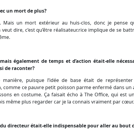
vec un mort de plus?
re). Mais un mort extérieur au huis-clos, donc je pense q
veut dire, c’est qu’être réalisateur.rice implique de se bat
même.
, mais également de temps et d’action était-elle nécessa
si de raconter?
ne manière, puisque l’idée de base était de représent
, comme ce pauvre petit poisson parme enfermé dans un a
sons en costume. Ça faisait écho à The Office, qui est une
ois même plus regarder car je la connais vraiment par cœur.
 du directeur était-elle indispensable pour aller au bout 