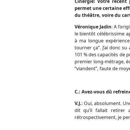
Cinergie: Votre récent
permet une certaine effi
du théâtre, voire du cart
Véronique Jadin
: A l’ori
le bientôt célébrissime a
à ma longue expérience e
tourner ça”. J’ai donc su
101 % des capacités de pr
premier long-métrage, écr
“viandent”, faute de moy
C.: Avez-vous dû refrei
V.J.
: Oui, absolument. Une
dit qu’il fallait reti
rétrospectivement, je pen