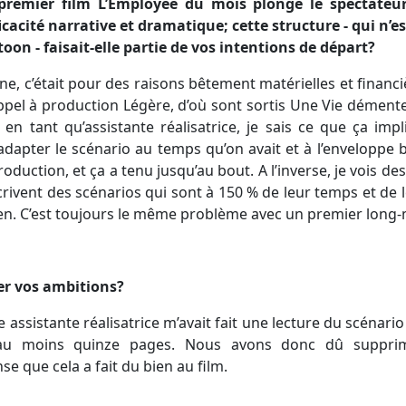
 premier film L’Employée du mois plonge le spectateu
cacité narrative et dramatique; cette structure - qui n’es
oon - faisait-elle partie de vos intentions de départ?
gine, c’était pour des raisons bêtement matérielles et financiè
ppel à production Légère, d’où sont sortis Une Vie démente,
n tant qu’assistante réalisatrice, je sais ce que ça imp
 adapter le scénario au temps qu’on avait et à l’enveloppe
oduction, et ça a tenu jusqu’au bout. A l’inverse, je vois d
ivent des scénarios qui sont à 150 % de leur temps et de l
en. C’est toujours le même problème avec un premier long
ner vos ambitions?
 assistante réalisatrice m’avait fait une lecture du scénario
rer au moins quinze pages. Nous avons donc dû suppri
se que cela a fait du bien au film.