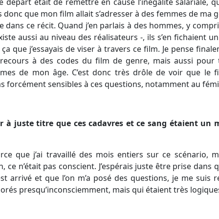
 départ était de remettre en cause l’inégalité salariale, q
is donc que mon film allait s’adresser à des femmes de ma 
re dans ce récit. Quand j’en parlais à des hommes, y compri
existe aussi au niveau des réalisateurs -, ils s’en fichaient 
ça que j’essayais de viser à travers ce film. Je pense final
eu recours à des codes du film de genre, mais aussi pour 
mes de mon âge. C’est donc très drôle de voir que le fi
as forcément sensibles à ces questions, notamment au fém
er à juste titre que ces cadavres et ce sang étaient un
arce que j’ai travaillé des mois entiers sur ce scénario, 
 ce n’était pas conscient. J’espérais juste être prise dans 
st arrivé et que l’on m’a posé des questions, je me suis 
porés presqu’inconsciemment, mais qui étaient très logiques