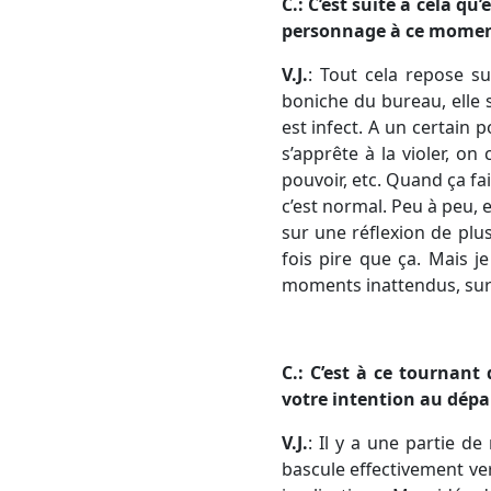
C.: C’est suite à cela qu
personnage à ce momen
V.J.
: Tout cela repose s
boniche du bureau, elle s
est infect. A un certain 
s’apprête à la violer, on
pouvoir, etc. Quand ça fai
c’est normal. Peu à peu, e
sur une réflexion de plus
fois pire que ça. Mais j
moments inattendus, sur 
C.: C’est à ce tournant
votre intention au dépar
V.J.
: Il y a une partie de
bascule effectivement ver