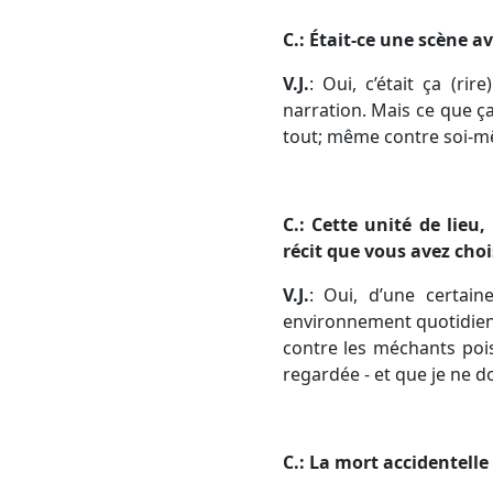
C.: Était-ce une scène a
V.J.
: Oui, c’était ça (ri
narration. Mais ce que ça 
tout; même contre soi-
C.: Cette unité de lieu
récit que vous avez choi
V.J.
: Oui, d’une certai
environnement quotidien
contre les méchants pois
regardée - et que je ne d
C.: La mort accidentelle