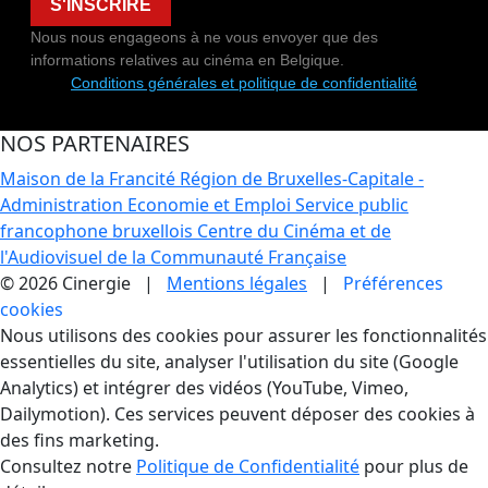
S'INSCRIRE
Nous nous engageons à ne vous envoyer que des
informations relatives au cinéma en Belgique.
Conditions générales et politique de confidentialité
NOS PARTENAIRES
Maison de la Francité
Région de Bruxelles-Capitale -
Administration Economie et Emploi
Service public
francophone bruxellois
Centre du Cinéma et de
l'Audiovisuel de la Communauté Française
© 2026 Cinergie |
Mentions légales
|
Préférences
cookies
Gestion des Cookies
Nous utilisons des cookies pour assurer les fonctionnalités
essentielles du site, analyser l'utilisation du site (Google
Analytics) et intégrer des vidéos (YouTube, Vimeo,
Dailymotion). Ces services peuvent déposer des cookies à
des fins marketing.
Consultez notre
Politique de Confidentialité
pour plus de