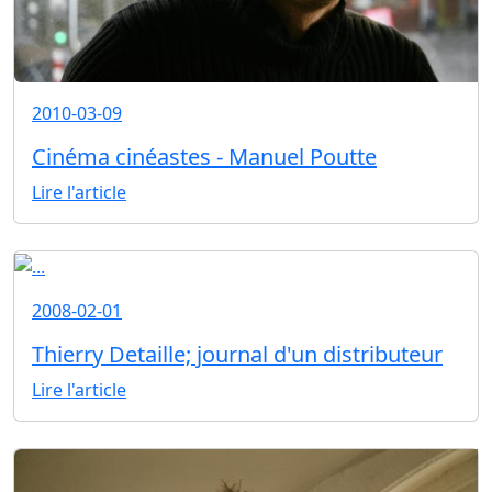
2010-03-09
Cinéma cinéastes - Manuel Poutte
Lire l'article
2008-02-01
Thierry Detaille; journal d'un distributeur
Lire l'article