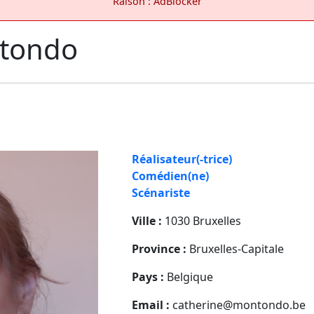
Raison : AdBlocker
ntondo
Réalisateur(-trice)
Comédien(ne)
Scénariste
Ville :
1030 Bruxelles
Province :
Bruxelles-Capitale
Pays :
Belgique
Email :
catherine@montondo.be