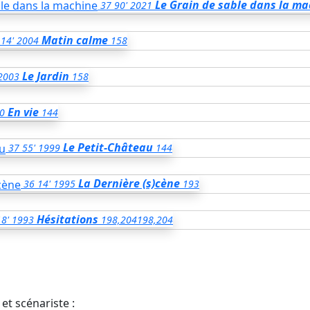
Le Grain de sable dans la ma
37
90'
2021
Matin calme
14'
2004
158
Le Jardin
2003
158
En vie
0
144
Le Petit-Château
37
55'
1999
144
La Dernière (s)cène
36
14'
1995
193
Hésitations
18'
1993
198,204
198,204
et scénariste :