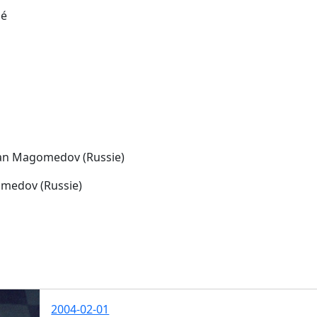
hé
uslan Magomedov (Russie)
omedov (Russie)
2004-02-01