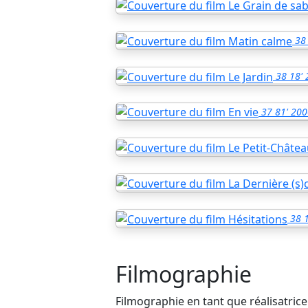
38
38
18'
37
81'
200
38
Filmographie
Filmographie en tant que réalisatrice 