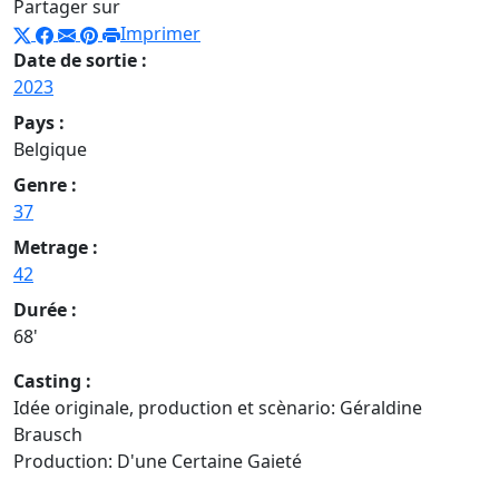
Partager sur
Imprimer
Date de sortie :
2023
Pays :
Belgique
Genre :
37
Metrage :
42
Durée :
68'
Casting :
Idée originale, production et scènario: Géraldine
Brausch
Production: D'une Certaine Gaieté