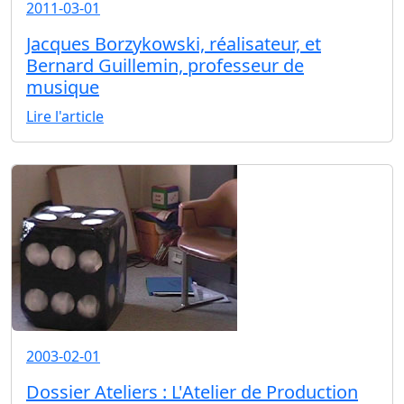
2011-03-01
Jacques Borzykowski, réalisateur, et
Bernard Guillemin, professeur de
musique
Lire l'article
2003-02-01
Dossier Ateliers : L'Atelier de Production