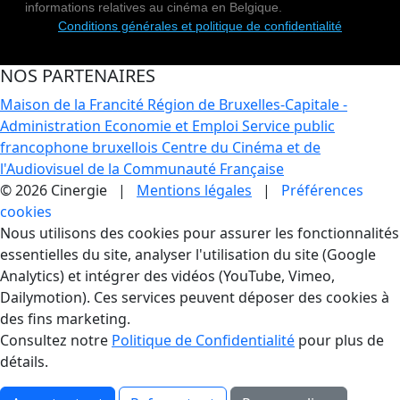
informations relatives au cinéma en Belgique.
Conditions générales et politique de confidentialité
NOS PARTENAIRES
Maison de la Francité
Région de Bruxelles-Capitale -
Administration Economie et Emploi
Service public
francophone bruxellois
Centre du Cinéma et de
l'Audiovisuel de la Communauté Française
© 2026 Cinergie |
Mentions légales
|
Préférences
cookies
Gestion des Cookies
Nous utilisons des cookies pour assurer les fonctionnalités
essentielles du site, analyser l'utilisation du site (Google
Analytics) et intégrer des vidéos (YouTube, Vimeo,
Dailymotion). Ces services peuvent déposer des cookies à
des fins marketing.
Consultez notre
Politique de Confidentialité
pour plus de
détails.