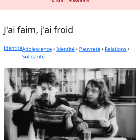
Raison : AdBlocker
J'ai faim, j'ai froid
Identité
Adolescence
•
Identité
•
Pauvreté
•
Relations
•
Solidarité