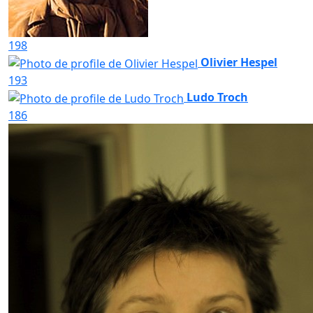
198
Olivier Hespel
193
Ludo Troch
186