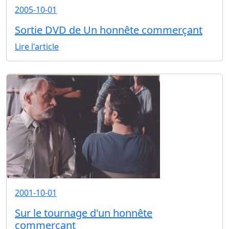
2005-10-01
Sortie DVD de Un honnête commerçant
Lire l'article
2001-10-01
Sur le tournage d'un honnête
commerçant