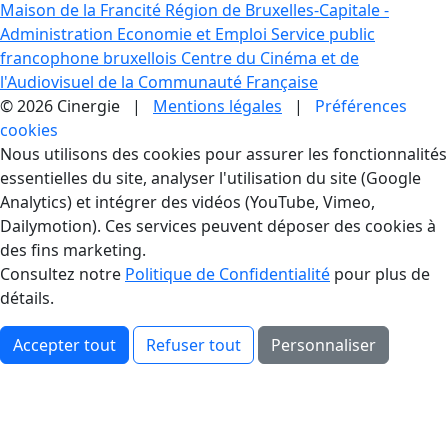
Maison de la Francité
Région de Bruxelles-Capitale -
Administration Economie et Emploi
Service public
francophone bruxellois
Centre du Cinéma et de
l'Audiovisuel de la Communauté Française
© 2026 Cinergie |
Mentions légales
|
Préférences
cookies
Gestion des Cookies
Nous utilisons des cookies pour assurer les fonctionnalités
essentielles du site, analyser l'utilisation du site (Google
Analytics) et intégrer des vidéos (YouTube, Vimeo,
Dailymotion). Ces services peuvent déposer des cookies à
des fins marketing.
Consultez notre
Politique de Confidentialité
pour plus de
détails.
Accepter tout
Refuser tout
Personnaliser