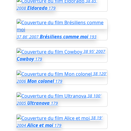
38
85'
Eldorado
2008
179
Brésiliens comme moi
37
86'
2007
193
38
95'
2007
Cowboy
179
38
120'
Mon colonel
2006
179
38
100'
Ultranova
2005
179
38
19'
Alice et moi
2004
179