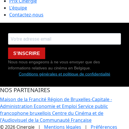
Prix Cinergie
L'équipe
Contactez-nous
S'INSCRIRE
Nous nous engageons à ne vous envoyer que des
informations relatives au cinéma en Belgique.
Conditions générales et politique de confidentialité
NOS PARTENAIRES
Maison de la Francité
Région de Bruxelles-Capitale -
Administration Economie et Emploi
Service public
francophone bruxellois
Centre du Cinéma et de
l'Audiovisuel de la Communauté Française
© 2026 Cinergie |
Mentions légales
|
Préférences