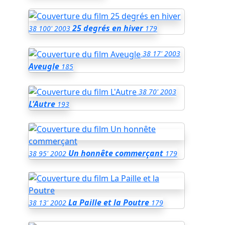
25 degrés en hiver
38
100'
2003
179
38
17'
2003
Aveugle
185
38
70'
2003
L'Autre
193
Un honnête commerçant
38
95'
2002
179
La Paille et la Poutre
38
13'
2002
179