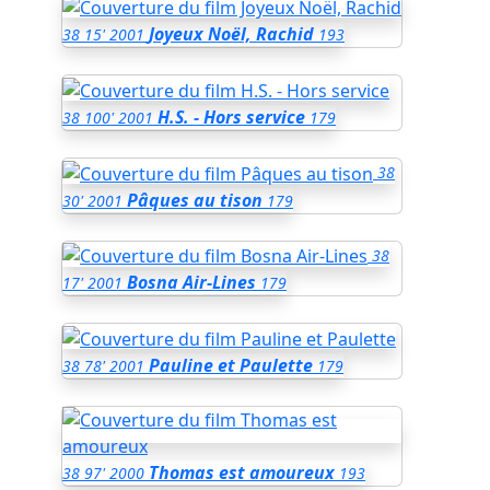
Joyeux Noël, Rachid
38
15'
2001
193
H.S. - Hors service
38
100'
2001
179
38
Pâques au tison
30'
2001
179
38
Bosna Air-Lines
17'
2001
179
Pauline et Paulette
38
78'
2001
179
Thomas est amoureux
38
97'
2000
193