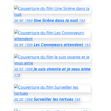
Une Sirène dans la nuit
38
90'
1999
193
Les Convoyeurs attendent
38
94'
1999
193
Je suis vivante et je vous aime
38
95'
1998
179
Surveiller les tortues
38
20'
1998
193