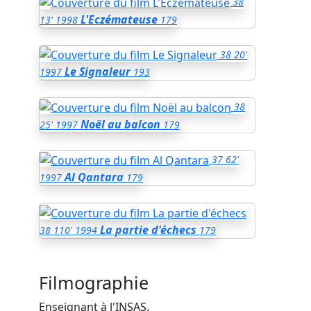
38
L'Eczémateuse
13'
1998
179
38
20'
Le Signaleur
1997
193
38
Noël au balcon
25'
1997
179
37
62'
Al Qantara
1997
179
La partie d'échecs
38
110'
1994
179
Filmographie
Enseignant à l'INSAS.