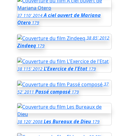
A ciel ouvert de Mariana
37
110'
2014
Otero
179
38
85'
2012
Zindeeq
179
L'Exercice de l'Etat
38
115'
2012
179
37
Passé composé
52'
2011
179
Les Bureaux de Dieu
38
120'
2008
179