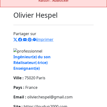
Raison : AdBlocker
Olivier Hespel
Partager sur
Imprimer
Ingénieur(e) du son
Réalisateur(-trice)
Enseignant(e)
Ville :
75020 Paris
Pays :
France
Email :
olivier.hespel@gmail.com
Site :
https://loudun2000.com